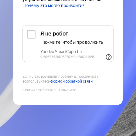
Почему это могло произойти?
Если у вас возникли проблемы, пожалуйста,
воспользуйтесь
формой обратной связи
9190374374755664759
:
1786214691