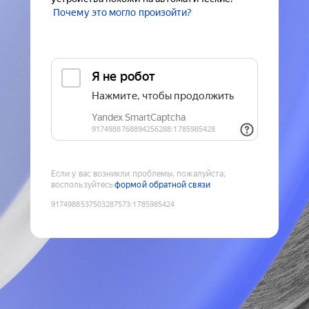
Почему это могло произойти?
Если у вас возникли проблемы, пожалуйста,
воспользуйтесь
формой обратной связи
9174988537503287573
:
1785985424