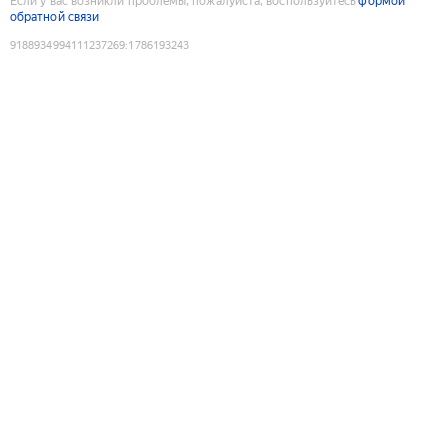
Если у вас возникли проблемы, пожалуйста, воспользуйтесь
формой
обратной связи
9188934994111237269
:
1786193243