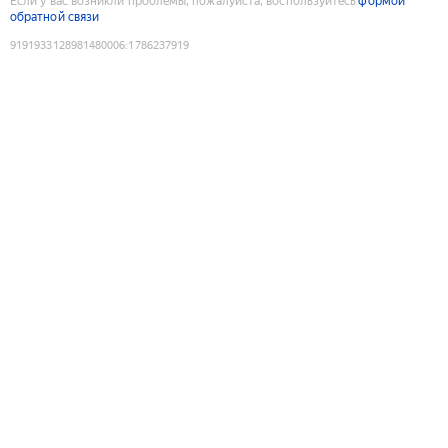
Если у вас возникли проблемы, пожалуйста, воспользуйтесь
формой
обратной связи
9191933128981480006
:
1786237919