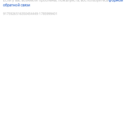
Если у вас возникли проблемы, пожалуйста, воспользуйтесь
формой
обратной связи
9175926516350454449
:
1785999401