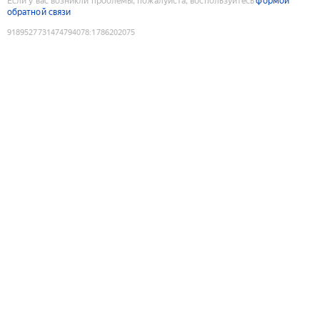
Если у вас возникли проблемы, пожалуйста, воспользуйтесь
формой
обратной связи
9189527731474794078
:
1786202075