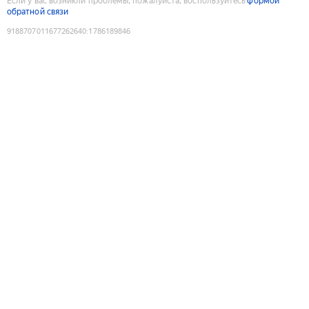
Если у вас возникли проблемы, пожалуйста, воспользуйтесь
формой
обратной связи
9188707011677262640
:
1786189846