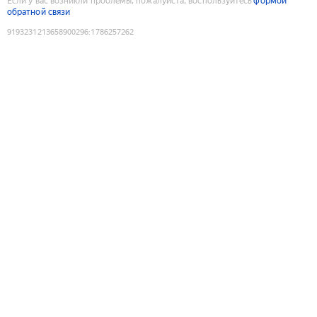
Если у вас возникли проблемы, пожалуйста, воспользуйтесь
формой
обратной связи
9193231213658900296
:
1786257262