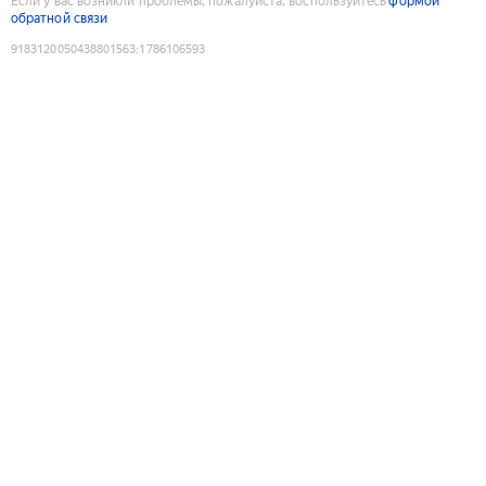
Если у вас возникли проблемы, пожалуйста, воспользуйтесь
формой
обратной связи
9183120050438801563
:
1786106593