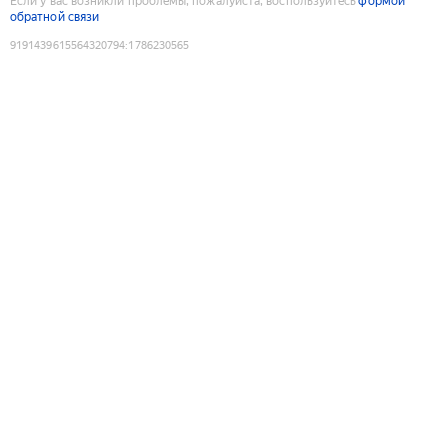
Если у вас возникли проблемы, пожалуйста, воспользуйтесь
формой
обратной связи
9191439615564320794
:
1786230565