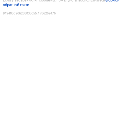
Если у вас возникли проблемы, пожалуйста, воспользуйтесь
формой
обратной связи
9194050906288035055
:
1786269476