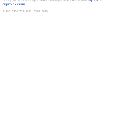
Если у вас возникли проблемы, пожалуйста, воспользуйтесь
формой
обратной связи
9190316520472449622
:
1786213829