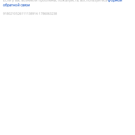
Если у вас возникли проблемы, пожалуйста, воспользуйтесь
формой
обратной связи
9180210526111138914
:
1786063238