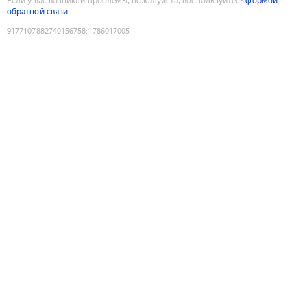
Если у вас возникли проблемы, пожалуйста, воспользуйтесь
формой
обратной связи
9177107882740156758
:
1786017005