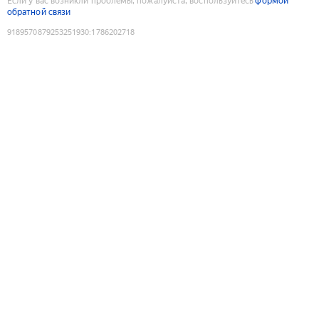
Если у вас возникли проблемы, пожалуйста, воспользуйтесь
формой
обратной связи
9189570879253251930
:
1786202718