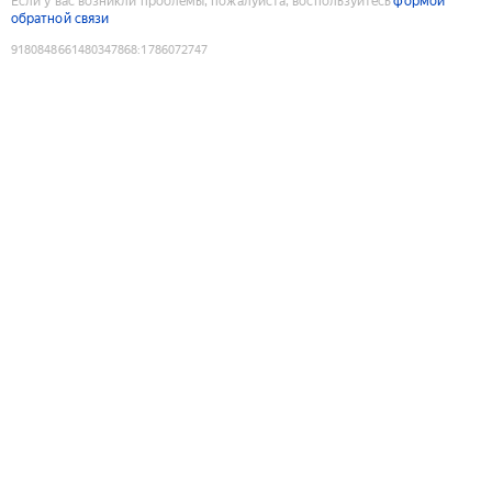
Если у вас возникли проблемы, пожалуйста, воспользуйтесь
формой
обратной связи
9180848661480347868
:
1786072747