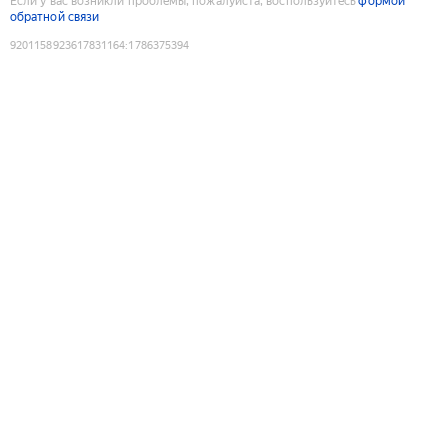
Если у вас возникли проблемы, пожалуйста, воспользуйтесь
формой
обратной связи
9201158923617831164
:
1786375394