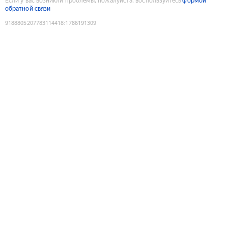
Если у вас возникли проблемы, пожалуйста, воспользуйтесь
формой
обратной связи
9188805207783114418
:
1786191309