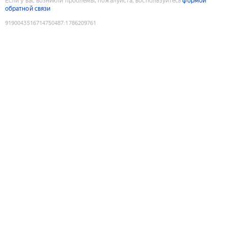
Если у вас возникли проблемы, пожалуйста, воспользуйтесь
формой
обратной связи
9190043516714750487
:
1786209761