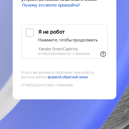
Почему это могло произойти?
Если у вас возникли проблемы, пожалуйста,
воспользуйтесь
формой обратной связи
9178925252047673842
:
1786044086