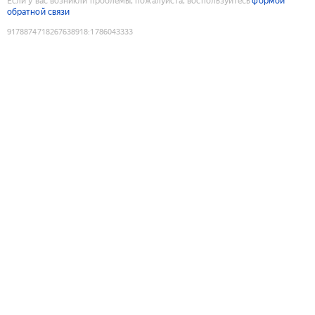
Если у вас возникли проблемы, пожалуйста, воспользуйтесь
формой
обратной связи
9178874718267638918
:
1786043333