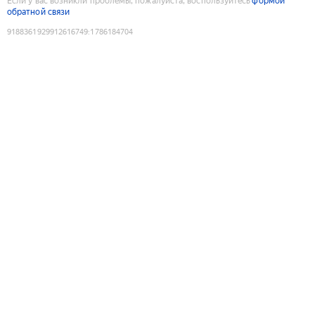
Если у вас возникли проблемы, пожалуйста, воспользуйтесь
формой
обратной связи
9188361929912616749
:
1786184704