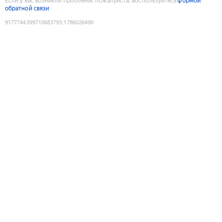
Если у вас возникли проблемы, пожалуйста, воспользуйтесь
формой
обратной связи
9177744399710683793
:
1786026490