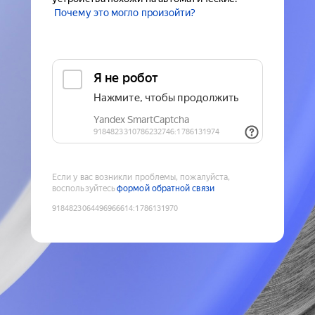
Почему это могло произойти?
Если у вас возникли проблемы, пожалуйста,
воспользуйтесь
формой обратной связи
9184823064496966614
:
1786131970