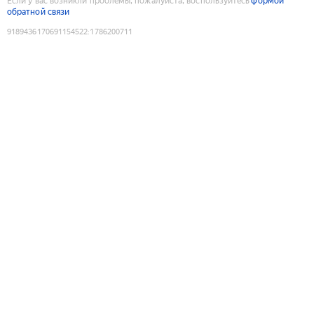
Если у вас возникли проблемы, пожалуйста, воспользуйтесь
формой
обратной связи
9189436170691154522
:
1786200711