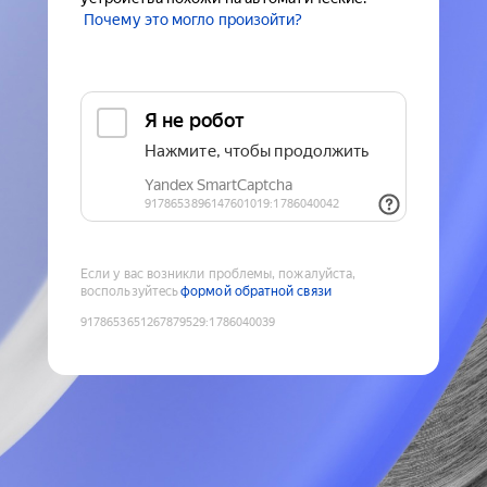
Почему это могло произойти?
Если у вас возникли проблемы, пожалуйста,
воспользуйтесь
формой обратной связи
9178653651267879529
:
1786040039