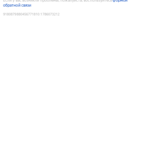
Если у вас возникли проблемы, пожалуйста, воспользуйтесь
формой
обратной связи
9180879880456771810
:
1786073212