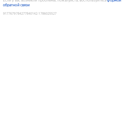
Если у вас возникли проблемы, пожалуйста, воспользуйтесь
формой
обратной связи
9177679784277840142
:
1786025527