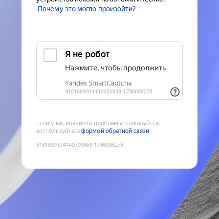
Почему это могло произойти?
Если у вас возникли проблемы, пожалуйста,
воспользуйтесь
формой обратной связи
9181689374149709463
:
1786085275