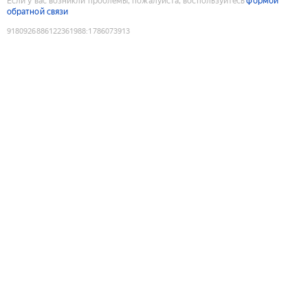
Если у вас возникли проблемы, пожалуйста, воспользуйтесь
формой
обратной связи
9180926886122361988
:
1786073913