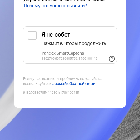
Почему это могло произойти?
Если у вас возникли проблемы, пожалуйста,
воспользуйтесь
формой обратной связи
9182705397854112101
:
1786100415