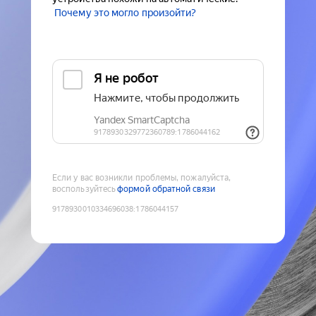
Почему это могло произойти?
Если у вас возникли проблемы, пожалуйста,
воспользуйтесь
формой обратной связи
9178930010334696038
:
1786044157