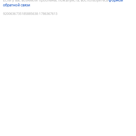
Если у вас возникли проблемы, пожалуйста, воспользуйтесь
формой
обратной связи
9200636735185885638
:
1786367613