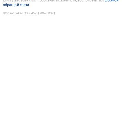
Если у вас возникли проблемы, пожалуйста, воспользуйтесь
формой
обратной связи
9191423243283333457
:
1786230321