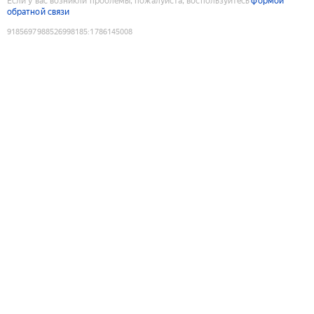
Если у вас возникли проблемы, пожалуйста, воспользуйтесь
формой
обратной связи
9185697988526998185
:
1786145008