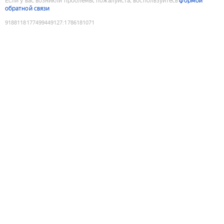
Если у вас возникли проблемы, пожалуйста, воспользуйтесь
формой
обратной связи
9188118177499449127
:
1786181071