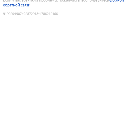
Если у вас возникли проблемы, пожалуйста, воспользуйтесь
формой
обратной связи
9190204907492872918
:
1786212166