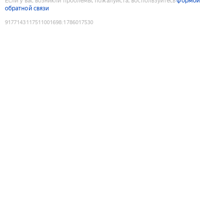
Если у вас возникли проблемы, пожалуйста, воспользуйтесь
формой
обратной связи
9177143117511001698
:
1786017530