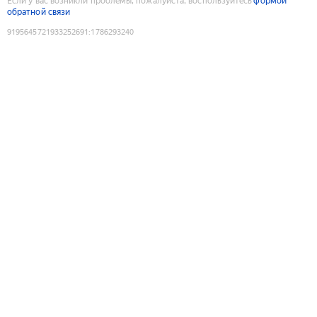
Если у вас возникли проблемы, пожалуйста, воспользуйтесь
формой
обратной связи
9195645721933252691
:
1786293240