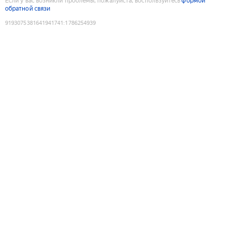
Если у вас возникли проблемы, пожалуйста, воспользуйтесь
формой
обратной связи
9193075381641941741
:
1786254939