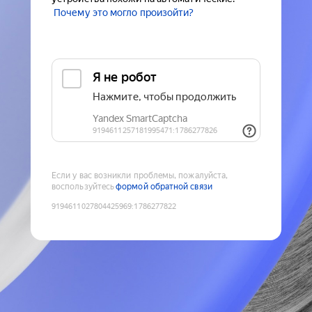
Почему это могло произойти?
Если у вас возникли проблемы, пожалуйста,
воспользуйтесь
формой обратной связи
9194611027804425969
:
1786277822