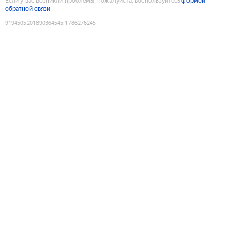
Если у вас возникли проблемы, пожалуйста, воспользуйтесь
формой
обратной связи
9194505201890364545
:
1786276245