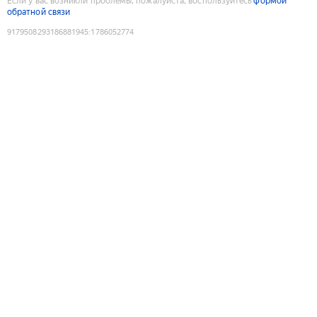
Если у вас возникли проблемы, пожалуйста, воспользуйтесь
формой
обратной связи
9179508293186881945
:
1786052774