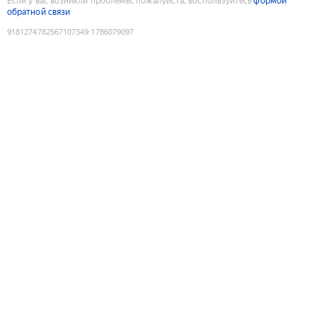
Если у вас возникли проблемы, пожалуйста, воспользуйтесь
формой
обратной связи
9181274782567107349
:
1786079097