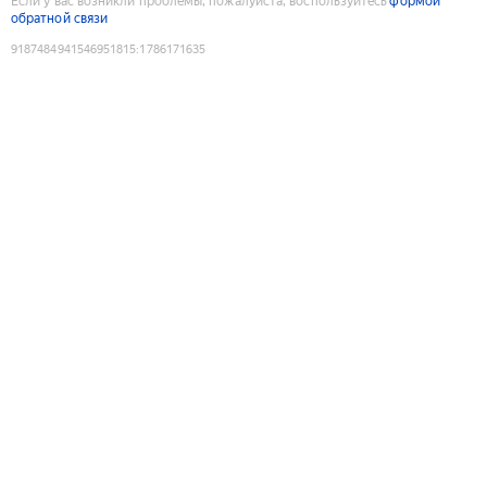
Если у вас возникли проблемы, пожалуйста, воспользуйтесь
формой
обратной связи
9187484941546951815
:
1786171635