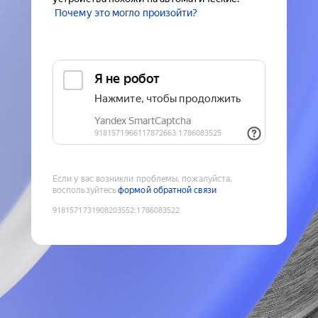
Почему это могло произойти?
Если у вас возникли проблемы, пожалуйста,
воспользуйтесь
формой обратной связи
9181571731908203552
:
1786083522