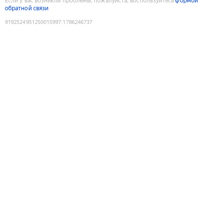
Если у вас возникли проблемы, пожалуйста, воспользуйтесь
формой
обратной связи
9192524951250015997
:
1786246737