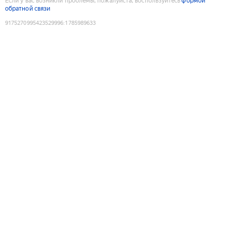
Если у вас возникли проблемы, пожалуйста, воспользуйтесь
формой
обратной связи
9175270995423529996
:
1785989633