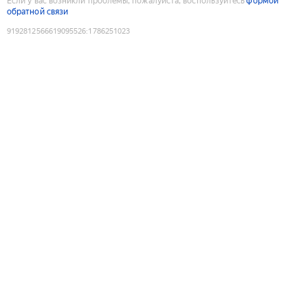
Если у вас возникли проблемы, пожалуйста, воспользуйтесь
формой
обратной связи
9192812566619095526
:
1786251023