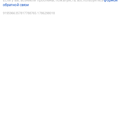
Если у вас возникли проблемы, пожалуйста, воспользуйтесь
формой
обратной связи
9195966357817788765
:
1786298018